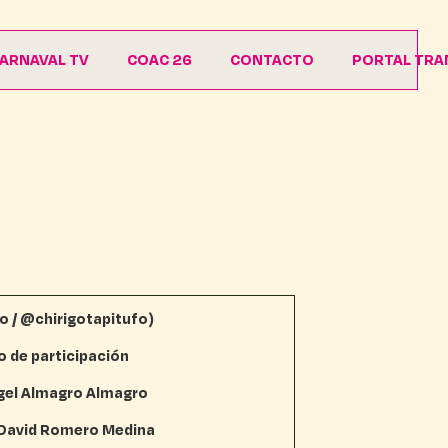
ARNAVAL TV
COAC 26
CONTACTO
PORTAL TRA
Agrupaciones
Descargas
o / @chirigotapitufo)
o de participación
Ángel Almagro Almagro
: David Romero Medina