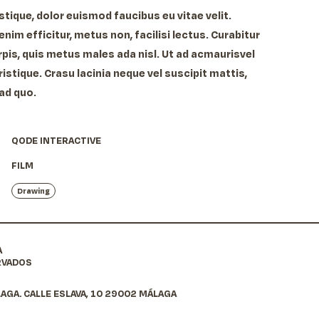
ristique, dolor euismod faucibus eu vitae velit.
nim efficitur, metus non, facilisi lectus. Curabitur
urpis, quis metus males ada nisl. Ut ad acmaurisvel
ristique. Crasu lacinia neque vel suscipit mattis,
 ad quo.
QODE INTERACTIVE
FILM
Drawing
A
RVADOS
AGA. CALLE ESLAVA, 10 29002 MÁLAGA