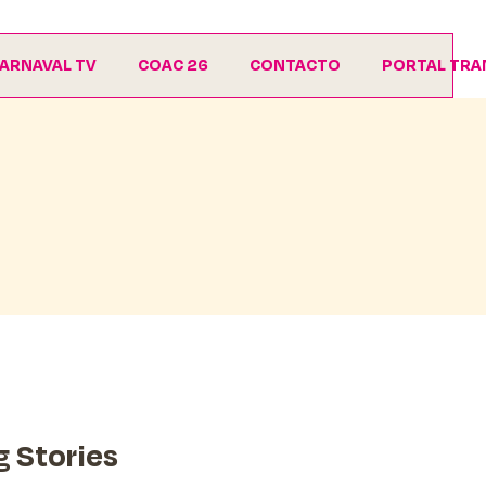
ARNAVAL TV
COAC 26
CONTACTO
PORTAL TRA
Agrupaciones
Descargas
g Stories