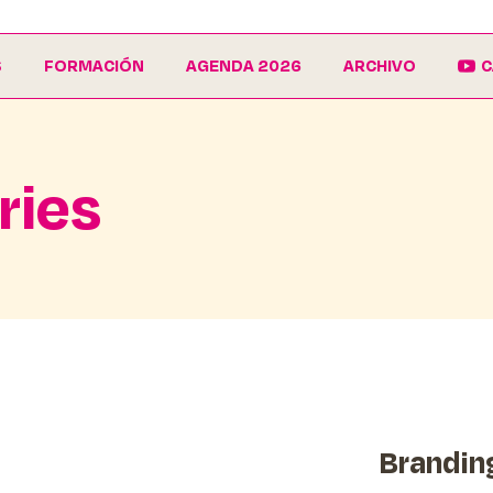
S
FORMACIÓN
AGENDA 2026
ARCHIVO
C
La Escuela
Galería
ries
EduCarnaval
Carteles
Vive La Casa del Carnaval
Conferencias
Brandin