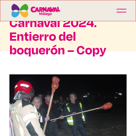
Carnaval 2024.
Entierro del
boquerón – Copy