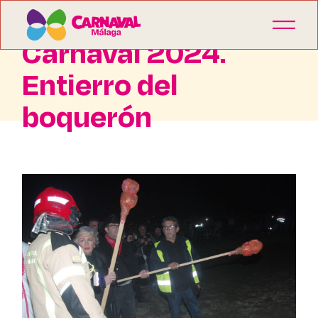
Carnaval 2024.
Entierro del
boquerón