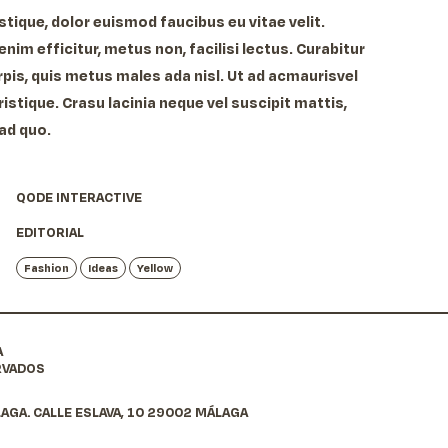
ristique, dolor euismod faucibus eu vitae velit.
nim efficitur, metus non, facilisi lectus. Curabitur
urpis, quis metus males ada nisl. Ut ad acmaurisvel
ristique. Crasu lacinia neque vel suscipit mattis,
 ad quo.
QODE INTERACTIVE
EDITORIAL
Fashion
Ideas
Yellow
A
RVADOS
AGA. CALLE ESLAVA, 10 29002 MÁLAGA