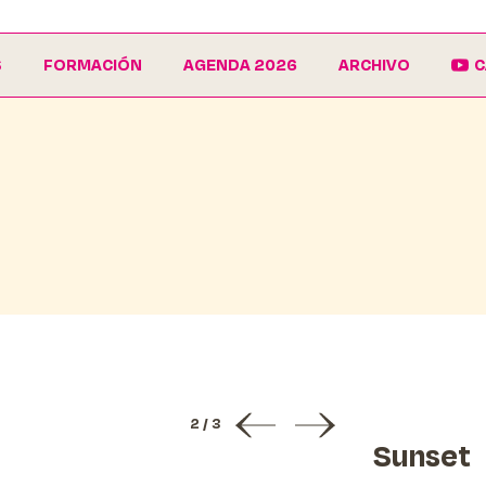
S
FORMACIÓN
AGENDA 2026
ARCHIVO
C
La Escuela
Galería
EduCarnaval
Carteles
Vive La Casa del Carnaval
Conferencias
2
/
3
Sunset