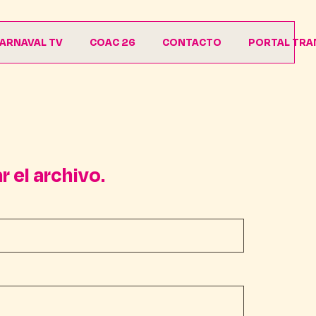
ARNAVAL TV
COAC 26
CONTACTO
PORTAL TRA
Agrupaciones
Descargas
 el archivo.