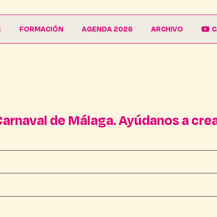
S
FORMACIÓN
AGENDA 2026
ARCHIVO
C
La Escuela
Galería
EduCarnaval
Carteles
Vive La Casa del Carnaval
Conferencias
arnaval de Málaga. Ayúdanos a crear