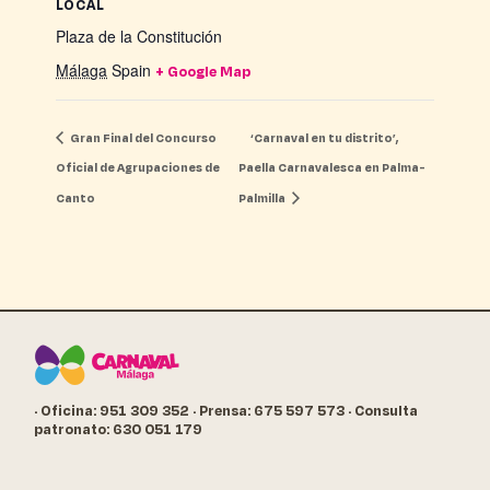
LOCAL
Plaza de la Constitución
Málaga
Spain
+ Google Map
Gran Final del Concurso
‘Carnaval en tu distrito’,
Oficial de Agrupaciones de
Paella Carnavalesca en Palma-
Canto
Palmilla
· Oficina: 951 309 352
· Prensa: 675 597 573
· Consulta
patronato: 630 051 179