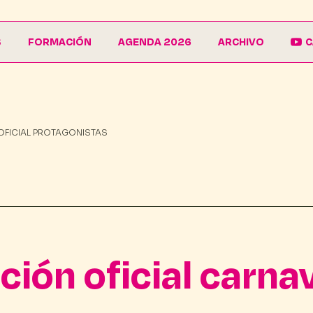
S
FORMACIÓN
AGENDA 2026
ARCHIVO
C
La Escuela
Galería
EduCarnaval
Carteles
OFICIAL PROTAGONISTAS
Vive La Casa del Carnaval
Conferencias
ión oficial carna