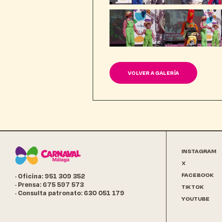
VOLVER A GALERÍA
INSTAGRAM
X
FACEBOOK
· Oficina: 951 309 352
· Prensa: 675 597 573
TIKTOK
· Consulta patronato: 630 051 179
YOUTUBE