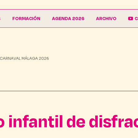
S
FORMACIÓN
AGENDA 2026
ARCHIVO
C
La Escuela
Galería
EduCarnaval
Carteles
 CARNAVAL MÁLAGA 2026
Vive La Casa del Carnaval
Conferencias
infantil de disfra