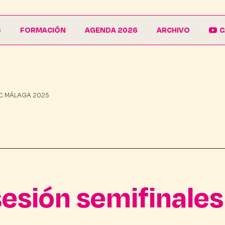
S
FORMACIÓN
AGENDA 2026
ARCHIVO
C
La Escuela
Galería
EduCarnaval
Carteles
AC MÁLAGA 2025
Vive La Casa del Carnaval
Conferencias
sesión semifinale