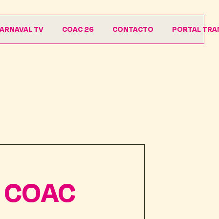
ARNAVAL TV
COAC 26
CONTACTO
PORTAL TRA
Agrupaciones
Descargas
s COAC