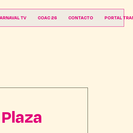
ARNAVAL TV
COAC 26
CONTACTO
PORTAL TRA
Agrupaciones
Descargas
 Plaza