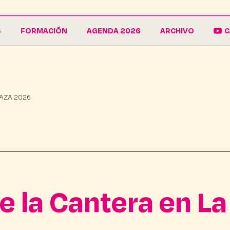
S
FORMACIÓN
AGENDA 2026
ARCHIVO
C
La Escuela
Galería
EduCarnaval
Carteles
LAZA 2026
Vive La Casa del Carnaval
Conferencias
e la Cantera en La