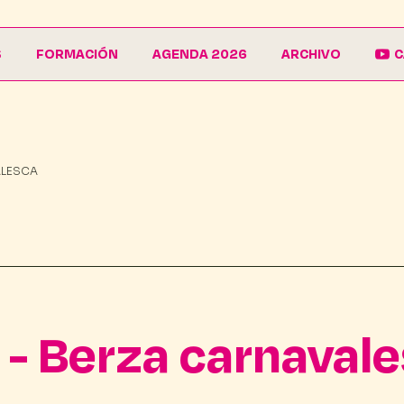
S
FORMACIÓN
AGENDA 2026
ARCHIVO
C
La Escuela
Galería
EduCarnaval
Carteles
ALESCA
Vive La Casa del Carnaval
Conferencias
a - Berza carnaval