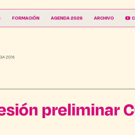
S
FORMACIÓN
AGENDA 2026
ARCHIVO
C
La Escuela
Galería
EduCarnaval
Carteles
GA 2016
Vive La Casa del Carnaval
Conferencias
esión preliminar 