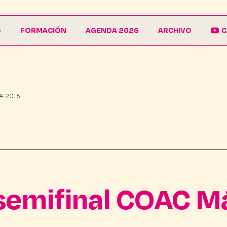
S
FORMACIÓN
AGENDA 2026
ARCHIVO
C
La Escuela
Galería
EduCarnaval
Carteles
A 2015
Vive La Casa del Carnaval
Conferencias
semifinal COAC M