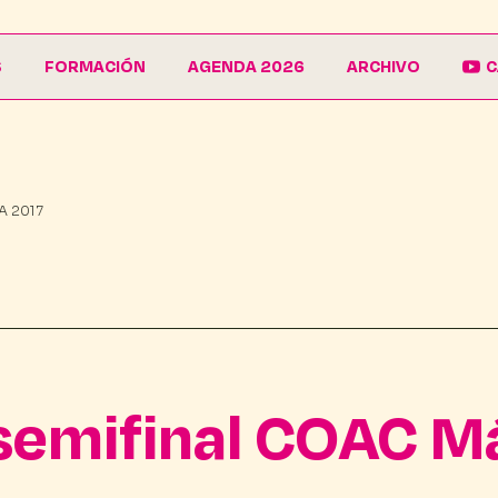
S
FORMACIÓN
AGENDA 2026
ARCHIVO
C
La Escuela
Galería
EduCarnaval
Carteles
A 2017
Vive La Casa del Carnaval
Conferencias
semifinal COAC M