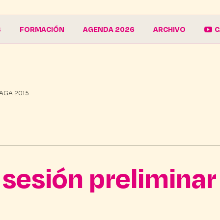
S
FORMACIÓN
AGENDA 2026
ARCHIVO
C
La Escuela
Galería
EduCarnaval
Carteles
AGA 2015
Vive La Casa del Carnaval
Conferencias
sesión prelimina