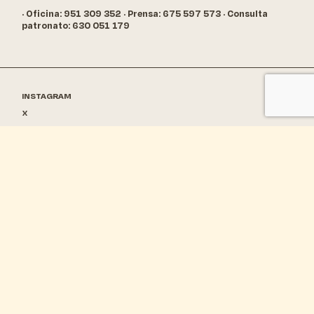
· Oficina: 951 309 352
· Prensa: 675 597 573
· Consulta
patronato: 630 051 179
INSTAGRAM
X
FACEBOOK
TIKTOK
YOUTUBE
© 2024 CARNAVAL DE MÁLAGA
TODOS LOS DERECHOS RESERVADOS
FUNDACIÓN CARNAVAL DE MÁLAGA. CALLE ESLAVA, 10
29002 MÁLAGA