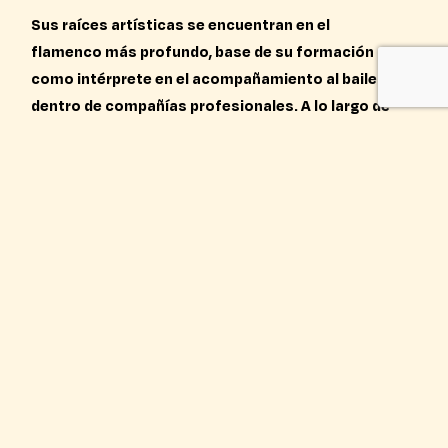
Sus raíces artísticas se encuentran en el
flamenco más profundo, base de su formación
como intérprete en el acompañamiento al baile
dentro de compañías profesionales. A lo largo de
sus dieciséis años de trayectoria, ha ido
construyendo un lenguaje propio, fusionando el
bolero, el flamenco, la canción de autor, las
coplas de carnaval y otras músicas del mundo,
siempre con una marcada personalidad escénica.
En 2019 dirigió y presentó el espectáculo Del
Flamenco al Carnaval en el Teatro ESAD de
Málaga. Tras su participación en programas
como Veo cómo Cantas o Tierra de Talento, y la
publicación de vídeos virales en redes, logró
mostrar su identidad y talento, consolidando así
un sello artístico propio.