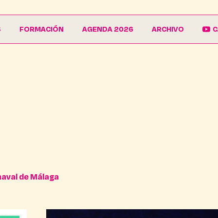
S
FORMACIÓN
AGENDA 2026
ARCHIVO
C
La Escuela
Galería
EduCarnaval
Carteles
Vive La Casa del Carnaval
Conferencias
rnaval de Málaga