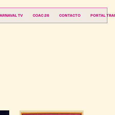
ARNAVAL TV
COAC 26
CONTACTO
PORTAL TRA
Agrupaciones
Descargas