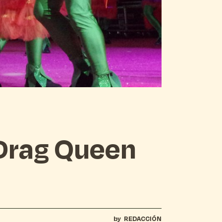
 Drag Queen
by
REDACCIÓN