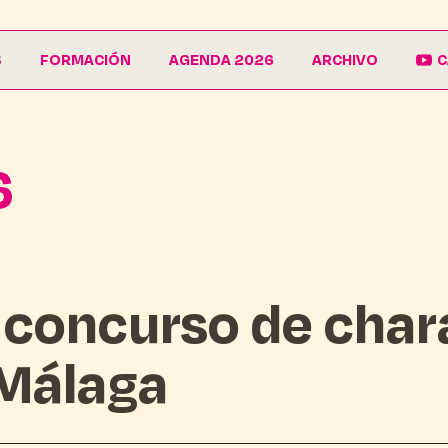
S
FORMACIÓN
AGENDA 2026
ARCHIVO
C
La Escuela
Galería
6
EduCarnaval
Carteles
Vive La Casa del Carnaval
Conferencias
 concurso de cha
 Málaga