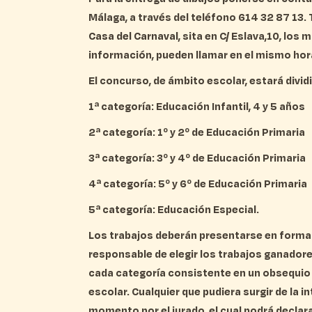
Málaga, a través del teléfono 614 32 87 13.
Casa del Carnaval,
sita en C/ Eslava,10, los 
información, pueden llamar en el mismo hora
El concurso, de ámbito escolar, estará divid
1ª categoría: Educación Infantil, 4 y 5 años
2ª categoría: 1º y 2º de Educación Primaria
3ª categoría: 3º y 4º de Educación Primaria
4ª categoría: 5º y 6º de Educación Primaria
5ª categoría: Educación Especial.
Los trabajos deberán presentarse en format
responsable de elegir los trabajos ganadore
cada categoría consistente en un obsequio 
escolar. Cualquier que pudiera surgir de la 
momento por el jurado, el cual podrá declara