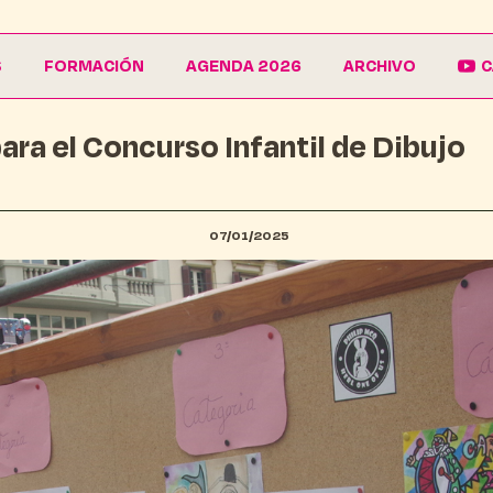
S
FORMACIÓN
AGENDA 2026
ARCHIVO
C
ara el Concurso Infantil de Dibujo
La Escuela
Galería
EduCarnaval
Carteles
Vive La Casa del Carnaval
Conferencias
07/01/2025