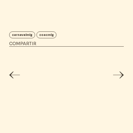
carnavalmlg
coacmlg
COMPARTIR