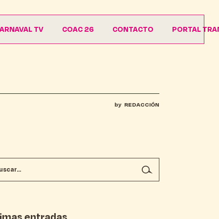
ARNAVAL TV
COAC 26
CONTACTO
PORTAL TRA
Agrupaciones
Descargas
by
REDACCIÓN
timas entradas