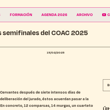
S
FORMACIÓN
AGENDA 2026
ARCHIVO
C
s semifinales del COAC 2025
La Escuela
Galería
EduCarnaval
Carteles
Vive La Casa del Carnaval
Conferencias
15/02/2025
 Cervantes después de siete intensos días de
 deliberación del jurado, éstos acuerdan pasar a la
. En concreto, 12 comparsas, 14 murgas, un cuarteto
Úl