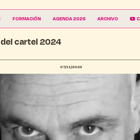
S
FORMACIÓN
AGENDA 2026
ARCHIVO
C
del cartel 2024
La Escuela
Galería
EduCarnaval
Carteles
Vive La Casa del Carnaval
Conferencias
07/11/2023