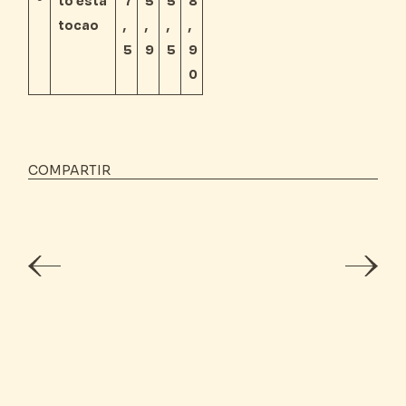
º
to está
7
5
5
8
tocao
,
,
,
,
5
9
5
9
0
COMPARTIR