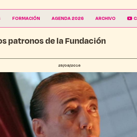
S
FORMACIÓN
AGENDA 2026
ARCHIVO
C
os patronos de la Fundación
La Escuela
Galería
EduCarnaval
Carteles
Vive La Casa del Carnaval
Conferencias
25/08/2016