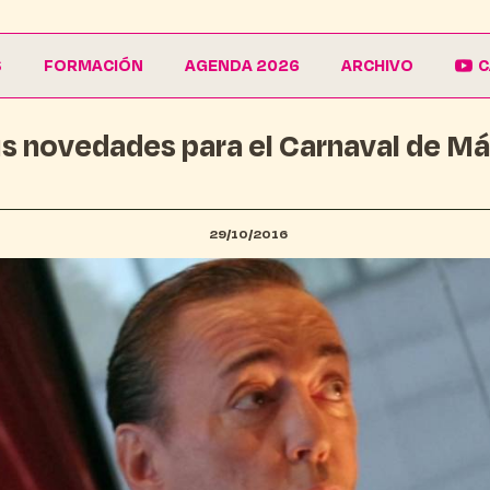
S
FORMACIÓN
AGENDA 2026
ARCHIVO
C
s novedades para el Carnaval de M
La Escuela
Galería
EduCarnaval
Carteles
Vive La Casa del Carnaval
Conferencias
29/10/2016